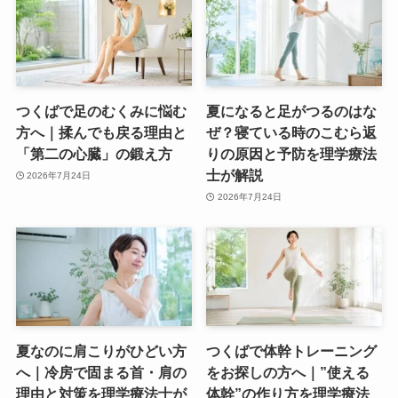
つくばで足のむくみに悩む
夏になると足がつるのはな
方へ｜揉んでも戻る理由と
ぜ？寝ている時のこむら返
「第二の心臓」の鍛え方
りの原因と予防を理学療法
士が解説
2026年7月24日
2026年7月24日
夏なのに肩こりがひどい方
つくばで体幹トレーニング
へ｜冷房で固まる首・肩の
をお探しの方へ｜”使える
理由と対策を理学療法士が
体幹”の作り方を理学療法